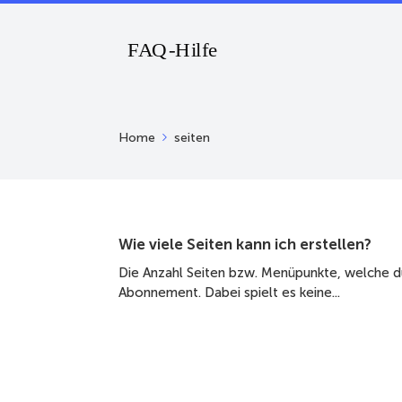
Home
seiten
Wie viele Seiten kann ich erstellen?
Die Anzahl Seiten bzw. Menüpunkte, welche d
Abonnement. Dabei spielt es keine...